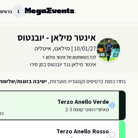
לג לתוכן הראשי
1
כרטיסי
בחר כמות וקטגוריית כרטיסים עבור האירוע ב
מילאנו, איטליה
אינטר מילאן - יובנטוס
10/01/27
|
מילאנו, איטליה
לכל המשחקים של אינטר מילאן
אינטר מילאן נגד יובנטוס בסן סירו
בחרו כמות כרטיסים וקטגוריה מועדפת,
ישיבה בזוגות/שלשות
Terzo Anello Verde
34
336
338
מאחורי השער קומות 2-3
340
כר
335
333
342
337
Terzo Anello Rosso
339
236
234
TORRE
238