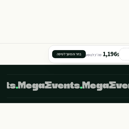
301
302
TORR
11
1,196
$
בחר והמשך לטיסה
סה״כ לנוסע
©
2026
מגה איבנטס מבית מגה תיירות. כל הזכויות שמורות.