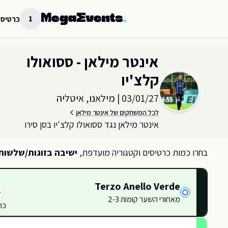
לג לתוכן הראשי
1
כרטיסי
בחר כמות וקטגוריית כרטיסים עבור האירוע ב
מילאנו, איטליה
אינטר מילאן - ססואולו
קלצ'יו
03/01/27
|
מילאנו, איטליה
לכל המשחקים של אינטר מילאן
אינטר מילאן נגד ססואולו קלצ'יו בסן סירו
בחרו כמות כרטיסים וקטגוריה מועדפת,
ישיבה בזוגות/שלשות
Terzo Anello Verde
34
336
338
מאחורי השער קומות 2-3
340
כר
335
333
342
337