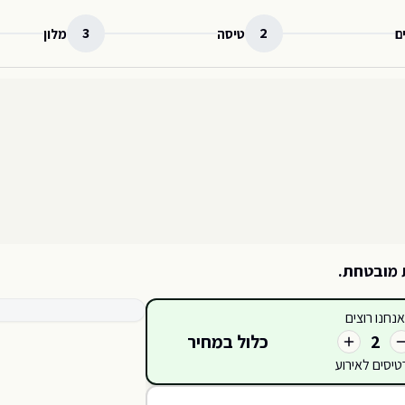
3
2
ם
טיסה
מלון
 מובטחת.
קטגוריות כרטיסים זמינות
אנחנו רוצים
ANELLI ROSSO
כלול במחיר
2
328
332
3
330
326
324
322
טיסים לאירוע
327
329
325
331
323
320
321