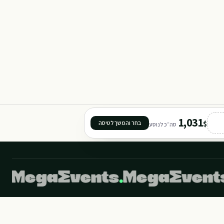
303
304
301
302
TORR
11
1,031
$
בחר והמשך לטיסה
סה״כ לנוסע