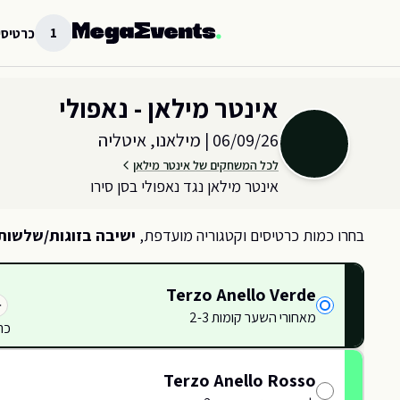
לג לתוכן הראשי
1
כרטיסי
בחר כמות וקטגוריית כרטיסים עבור האירוע ב
מילאנו, איטליה
אינטר מילאן - נאפולי
06/09/26
|
מילאנו, איטליה
לכל המשחקים של אינטר מילאן
אינטר מילאן נגד נאפולי בסן סירו
בחרו כמות כרטיסים וקטגוריה מועדפת,
ישיבה בזוגות/שלשות
Terzo Anello Verde
34
336
338
מאחורי השער קומות 2-3
340
כר
335
333
342
337
Terzo Anello Rosso
339
236
234
TORRE
238