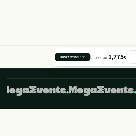
301
302
TORR
11
1,775
$
בחר והמשך לטיסה
סה״כ לנוסע
©
2026
מגה איבנטס מבית מגה תיירות. כל הזכויות שמורות.