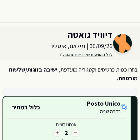
לג לתוכן הראשי
1
כרטיסים
2
טיסה
3
מלון
4
סיום
בחר כמות וקטגוריית כרטיסים עבור האירוע ב
מילאנו, איטליה
דיוויד גואטה
06/09/26
|
מילאנו, איטליה
לכל ההופעות של דייוויד גואטה
בחרו כמות כרטיסים וקטגוריה מועדפת,
ישיבה בזוגות/שלשות
מובטחת.
קטגוריות כרטיסים זמינות
Posto Unico
כלול במחיר
רחבה שניה
אנחנו רוצים
2