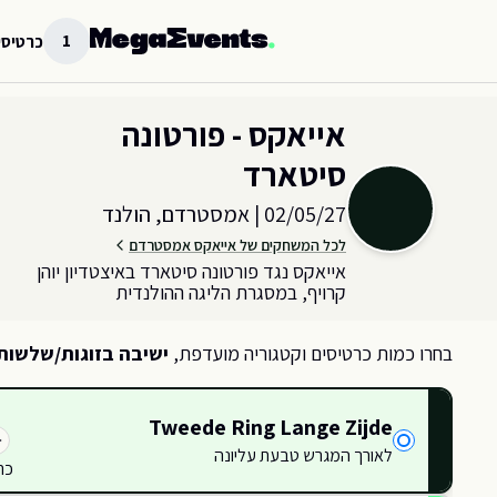
לג לתוכן הראשי
1
כרטיסי
בחר כמות וקטגוריית כרטיסים עבור האירוע ב
אמסטרדם, הולנד
אייאקס - פורטונה
סיטארד
02/05/27
|
אמסטרדם, הולנד
לכל המשחקים של אייאקס אמסטרדם
אייאקס נגד פורטונה סיטארד באיצטדיון יוהן
קרויף, במסגרת הליגה ההולנדית
בחרו כמות כרטיסים וקטגוריה מועדפת,
ישיבה בזוגות/שלשות
Tweede Ring Lange Zijde
לאורך המגרש טבעת עליונה
כר
422
423
424