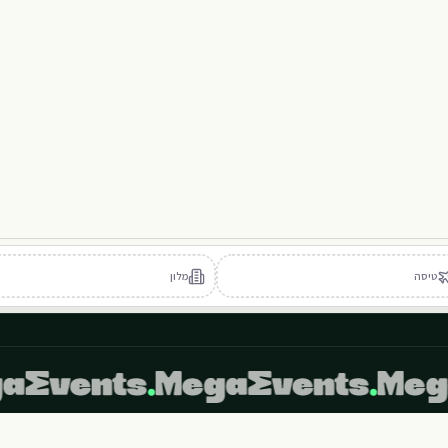
011
812
010
008
007
006
005
111
110
108
107
106
105
410
409
408
407
405
406
WEST
טיסה
מלון