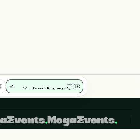
001
829
002
004
003
101
102
103
104
401
402
404
403
כרטיס
Tweede Ring Lange Zijde
·
כלול