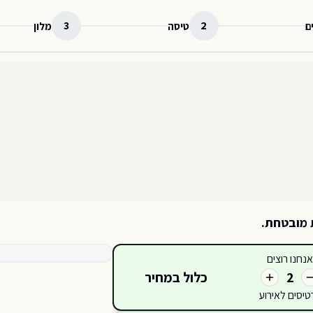
3
2
ם
טיסה
מלון
 מובטחת.
קטגוריות כרטיסים זמינות
אנחנו רוצים
EAST
כלול במחיר
2
טיסים לאירוע
418
420
419
421
417