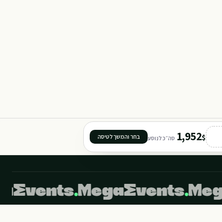
411
1,952
$
בחר והמשך לטיסה
סה״כ לנוסע