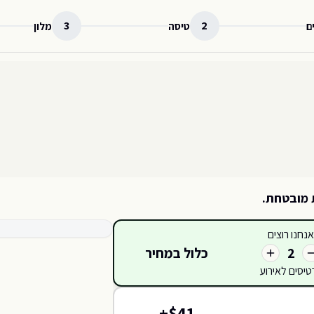
3
2
ם
טיסה
מלון
 מובטחת.
קטגוריות כרטיסים זמינות
אנחנו רוצים
EAST
כלול במחיר
2
טיסים לאירוע
418
420
419
421
417
+
$
41