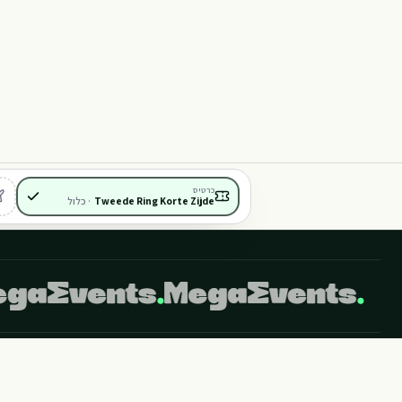
101
102
103
104
401
402
404
403
כרטיס
Tweede Ring Korte Zijde
·
כלול
לידיעתך, באתר זה נעשה שימוש בקבצי Cookies. המשך גלישה באתר מהווה הסכמה לשימוש זה. למידע נוסף ניתן לעיין במדיניות הפרטיות של האתר.