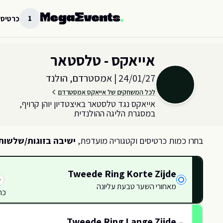
לג לתוכן הראשי
1
כרטיסי
בחר כמות וקטגוריית כרטיסים עבור האירוע ב
אמסטרדם, הולנד
אייאקס - טלסטאר
24/01/27
|
אמסטרדם, הולנד
לכל המשחקים של אייאקס אמסטרדם
אייאקס נגד טלסטאר באיצטדיון יוהן קרויף,
במסגרת הליגה ההולנדית
בחרו כמות כרטיסים וקטגוריה מועדפת,
ישיבה בזוגות/שלשות
Tweede Ring Korte Zijde
מאחורי השער טבעת עליונה
כר
422
423
424
Tweede Ring Lange Zijde