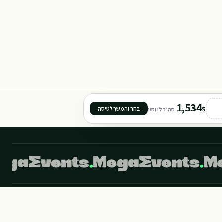
1,534
$
בחר והמשך לטיסה
סה״כ לנוסע