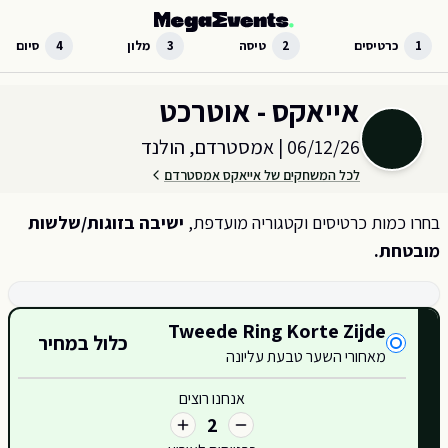
לג לתוכן הראשי
1
כרטיסים
2
טיסה
3
מלון
4
סיום
בחר כמות וקטגוריית כרטיסים עבור האירוע ב
אמסטרדם, הולנד
אייאקס - אוטרכט
06/12/26
|
אמסטרדם, הולנד
לכל המשחקים של אייאקס אמסטרדם
בחרו כמות כרטיסים וקטגוריה מועדפת,
ישיבה בזוגות/שלשות
מובטחת.
קטגוריות כרטיסים זמינות
Tweede Ring Korte Zijde
כלול במחיר
מאחורי השער טבעת עליונה
417
אנחנו רוצים
2
416