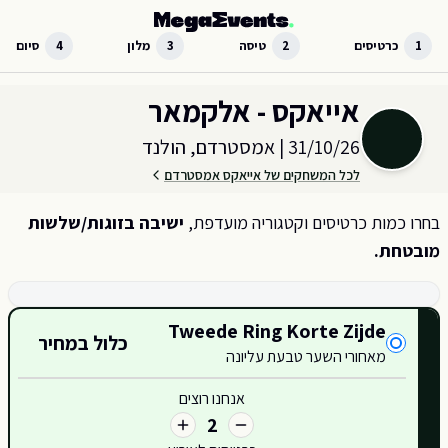
לג לתוכן הראשי
1
כרטיסים
2
טיסה
3
מלון
4
סיום
בחר כמות וקטגוריית כרטיסים עבור האירוע ב
אמסטרדם, הולנד
אייאקס - אלקמאר
31/10/26
|
אמסטרדם, הולנד
לכל המשחקים של אייאקס אמסטרדם
בחרו כמות כרטיסים וקטגוריה מועדפת,
ישיבה בזוגות/שלשות
מובטחת.
קטגוריות כרטיסים זמינות
Tweede Ring Korte Zijde
כלול במחיר
מאחורי השער טבעת עליונה
417
אנחנו רוצים
2
416