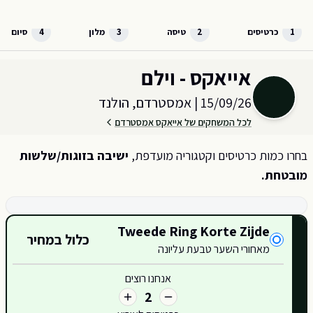
לג לתוכן הראשי
1
כרטיסים
2
טיסה
3
מלון
4
סיום
בחר כמות וקטגוריית כרטיסים עבור האירוע ב
אמסטרדם, הולנד
אייאקס - וילם
15/09/26
|
אמסטרדם, הולנד
לכל המשחקים של אייאקס אמסטרדם
בחרו כמות כרטיסים וקטגוריה מועדפת,
ישיבה בזוגות/שלשות
מובטחת.
קטגוריות כרטיסים זמינות
Tweede Ring Korte Zijde
כלול במחיר
מאחורי השער טבעת עליונה
417
אנחנו רוצים
2
416