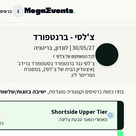
לג לתוכן הראשי
1
כרטיסי
בחר כמות וקטגוריית כרטיסים עבור האירוע ב
לונדון, בריטניה
צ'לסי - ברנטפורד
30/05/27
|
לונדון, בריטניה
לכל המשחקים של צ'לסי
צ'לסי נגד ברנטפורד בסטמפורד ברידג'
(איצטדיון הבית של צ'לסי), במסגרת
הפריימר ליג
בחרו כמות כרטיסים וקטגוריה מועדפת,
ישיבה בזוגות/שלשות
Shortside Upper Tier
מאחורי השער טבעת עליונה
WU6
WU6
WU7
WU7
WU8
WU8
כר
NETTI
HOLLINS
UTB
U08
U08