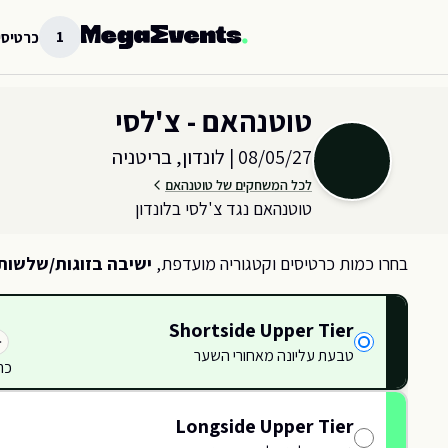
לג לתוכן הראשי
1
כרטיסי
בחר כמות וקטגוריית כרטיסים עבור האירוע ב
לונדון, בריטניה
טוטנהאם - צ'לסי
08/05/27
|
לונדון, בריטניה
לכל המשחקים של טוטנהאם
טוטנהאם נגד צ'לסי בלונדון
בחרו כמות כרטיסים וקטגוריה מועדפת,
ישיבה בזוגות/שלשות
Shortside Upper Tier
טבעת עליונה מאחורי השער
כר
529
529
530
530
Longside Upper Tier