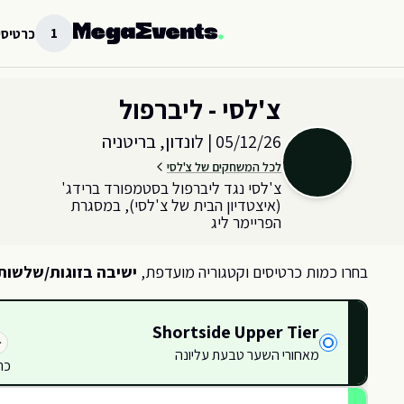
לג לתוכן הראשי
1
כרטיסי
בחר כמות וקטגוריית כרטיסים עבור האירוע ב
לונדון, בריטניה
צ'לסי - ליברפול
05/12/26
|
לונדון, בריטניה
לכל המשחקים של צ'לסי
צ'לסי נגד ליברפול בסטמפורד ברידג'
(איצטדיון הבית של צ'לסי), במסגרת
הפריימר ליג
בחרו כמות כרטיסים וקטגוריה מועדפת,
ישיבה בזוגות/שלשות
Shortside Upper Tier
מאחורי השער טבעת עליונה
WU6
WU6
WU7
WU7
WU8
WU8
כר
NETTI
HOLLINS
UTB
U08
U08