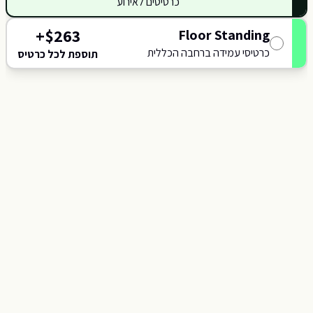
כרטיסים לאירוע
423
+
$
263
Floor Standing
כרטיסי עמידה ברחבה הכללית
תוספת לכל כרטיס
119
422
421
1
420
1
419
116
418