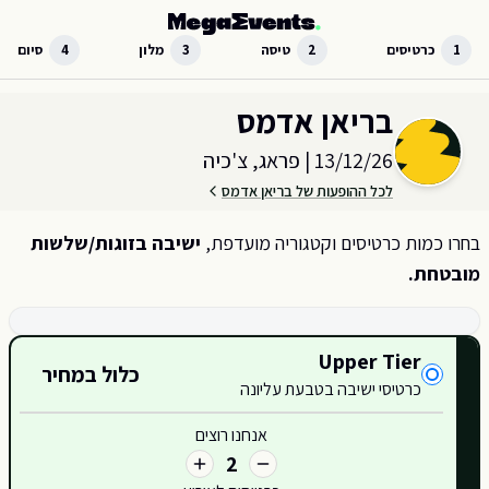
לג לתוכן הראשי
1
כרטיסים
2
טיסה
3
מלון
4
סיום
בחר כמות וקטגוריית כרטיסים עבור האירוע ב
פראג, צ'כיה
בריאן אדמס
13/12/26
|
פראג, צ'כיה
לכל ההופעות של בריאן אדמס
בחרו כמות כרטיסים וקטגוריה מועדפת,
ישיבה בזוגות/שלשות
מובטחת.
קטגוריות כרטיסים זמינות
Upper Tier
כלול במחיר
כרטיסי ישיבה בטבעת עליונה
424
אנחנו רוצים
2