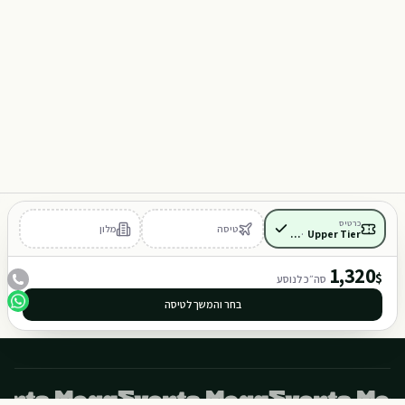
417
כרטיס
טיסה
מלון
Upper Tier
·
כלול
1,320
$
סה״כ לנוסע
בחר והמשך לטיסה