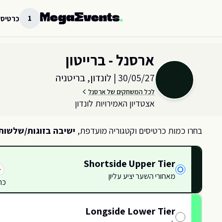
לג לתוכן הראשי
1
כרטיסי
בחר כמות וקטגוריית כרטיסים עבור האירוע ב
לונדון, בריטניה
ארסנל - ברייטון
30/05/27
|
לונדון, בריטניה
לכל המשחקים של ארסנל
אצטדיון האמירויות לונדון
בחרו כמות כרטיסים וקטגוריה מועדפת,
ישיבה בזוגות/שלשות
Shortside Upper Tier
מאחורי השער יציע עליון
כר
114
114
114
114
115
115
116
116
Longside Lower Tier
117
117
80
79
81
82
83
84
85
86
87
88
89
90
91