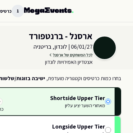
לג לתוכן הראשי
1
כרטיסי
בחר כמות וקטגוריית כרטיסים עבור האירוע ב
לונדון, בריטניה
ארסנל - ברנטפורד
06/01/27
|
לונדון, בריטניה
לכל המשחקים של ארסנל
אצטדיון האמירויות לונדון
בחרו כמות כרטיסים וקטגוריה מועדפת,
ישיבה בזוגות/שלשות
Shortside Upper Tier
מאחורי השער יציע עליון
כר
114
114
114
114
115
115
116
116
Longside Upper Tier
117
117
80
79
81
82
83
84
85
86
87
88
89
90
91