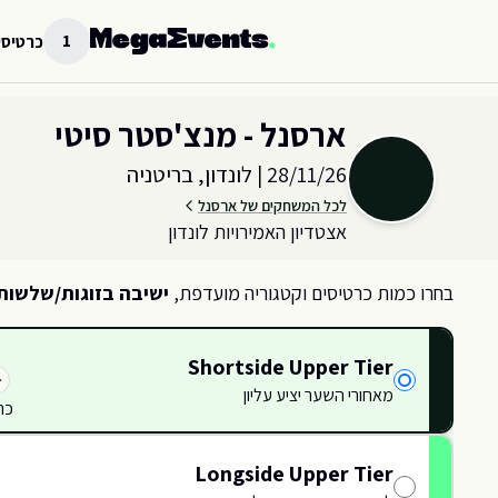
לג לתוכן הראשי
1
כרטיסי
בחר כמות וקטגוריית כרטיסים עבור האירוע ב
לונדון, בריטניה
ארסנל - מנצ'סטר סיטי
28/11/26
|
לונדון, בריטניה
לכל המשחקים של ארסנל
אצטדיון האמירויות לונדון
בחרו כמות כרטיסים וקטגוריה מועדפת,
ישיבה בזוגות/שלשות
Shortside Upper Tier
מאחורי השער יציע עליון
כר
114
114
114
114
115
115
116
116
Longside Upper Tier
117
117
80
79
81
82
83
84
85
86
87
88
89
90
91