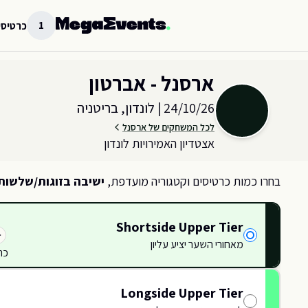
לג לתוכן הראשי
1
כרטיסי
בחר כמות וקטגוריית כרטיסים עבור האירוע ב
לונדון, בריטניה
ארסנל - אברטון
24/10/26
|
לונדון, בריטניה
לכל המשחקים של ארסנל
אצטדיון האמירויות לונדון
בחרו כמות כרטיסים וקטגוריה מועדפת,
ישיבה בזוגות/שלשות
Shortside Upper Tier
מאחורי השער יציע עליון
כר
114
114
114
114
115
115
116
116
Longside Upper Tier
117
117
80
79
81
82
83
84
85
86
87
88
89
90
91