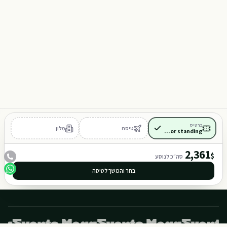
D118
401
כרטיס
טיסה
מלון
Floor standing
·
כלול
2,361
$
סה״כ לנוסע
בחר והמשך לטיסה