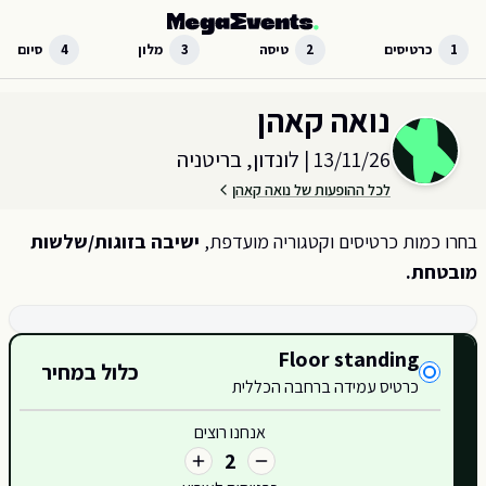
לג לתוכן הראשי
1
כרטיסים
2
טיסה
3
מלון
4
סיום
בחר כמות וקטגוריית כרטיסים עבור האירוע ב
לונדון, בריטניה
נואה קאהן
13/11/26
|
לונדון, בריטניה
לכל ההופעות של נואה קאהן
בחרו כמות כרטיסים וקטגוריה מועדפת,
ישיבה בזוגות/שלשות
מובטחת.
קטגוריות כרטיסים זמינות
Floor standing
כלול במחיר
כרטיס עמידה ברחבה הכללית
422
אנחנו רוצים
D1
2
D113