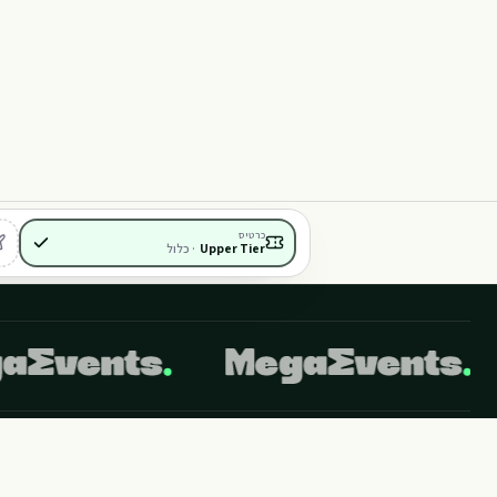
D105
409
104
L104
408
407
406
כרטיס
Upper Tier
·
כלול
לידיעתך, באתר זה נעשה שימוש בקבצי Cookies. המשך גלישה באתר מהווה הסכמה לשימוש זה. למידע נוסף ניתן לעיין במדיניות הפרטיות של האתר.