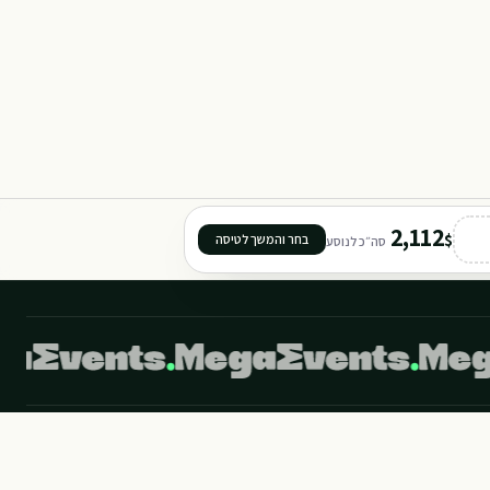
D11
2,112
$
בחר והמשך לטיסה
סה״כ לנוסע