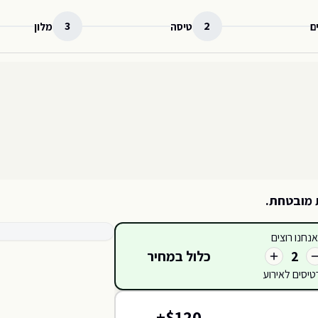
3
2
ם
טיסה
מלון
 מובטחת.
קטגוריות כרטיסים זמינות
אנחנו רוצים
כלול במחיר
2
טיסים לאירוע
420
421
419
418
422
+
$
120