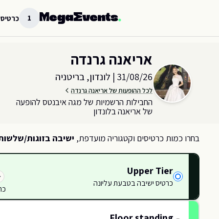
לג לתוכן הראשי
1
כרטיסי
בחר כמות וקטגוריית כרטיסים עבור האירוע ב
לונדון, בריטניה
אריאנה גרנדה
31/08/26
|
לונדון, בריטניה
לכל ההופעות של אריאנה גרנדה
החבילות הרשמיות של מגה איבנטס להופעה
של אריאנה בלונדון
בחרו כמות כרטיסים וקטגוריה מועדפת,
ישיבה בזוגות/שלשות
Upper Tier
כרטיס ישיבה בטבעת עליונה
כר
417
416
Floor standing