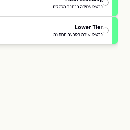
כרטיס עמידה ברחבה הכללית
9
415
414
Lower Tier
109
כרטיס ישיבה בטבעת תחתונה
TERRACE B
413
108
412
D107
107
411
106
D106
TERRACE A
410
105