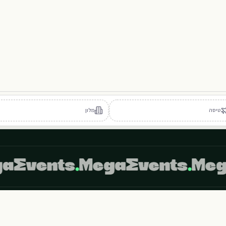
101
102
103
8
CL101
D101
D102
401
402
404
403
405
טיסה
מלון