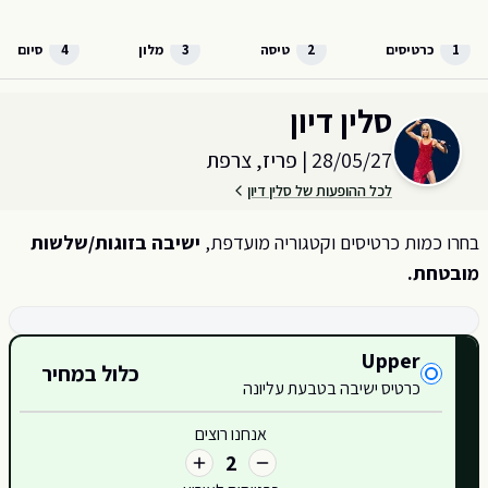
לג לתוכן הראשי
1
כרטיסים
2
טיסה
3
מלון
4
סיום
בחר כמות וקטגוריית כרטיסים עבור האירוע ב
פריז, צרפת
סלין דיון
28/05/27
|
פריז, צרפת
לכל ההופעות של סלין דיון
בחרו כמות כרטיסים וקטגוריה מועדפת,
ישיבה בזוגות/שלשות
מובטחת.
קטגוריות כרטיסים זמינות
Upper
כלול במחיר
420
כרטיס ישיבה בטבעת עליונה
421
אנחנו רוצים
2