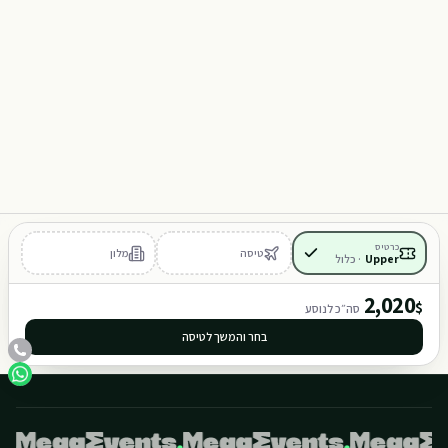
Y
M
101
102
כרטיס
טיסה
מלון
Upper
·
כלול
401
402
2,020
$
סה״כ לנוסע
בחר והמשך לטיסה