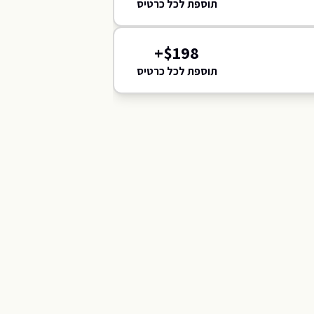
תוספת לכל כרטיס
117
116
115
114
+
$
198
תוספת לכל כרטיס
C
F
H
E
G
B
Z
A
D
K
N
W
R
L
O