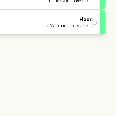
כרטיס ישיבה בטבעת תחתונה
113
Floor
112
413
כרטיס עמידה ברחבה הכללית
111
412
I
110
411
109
T
410