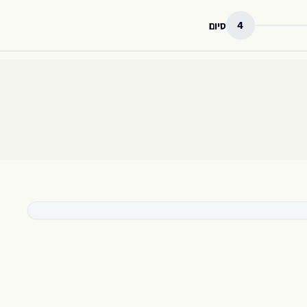
4
סיום
421