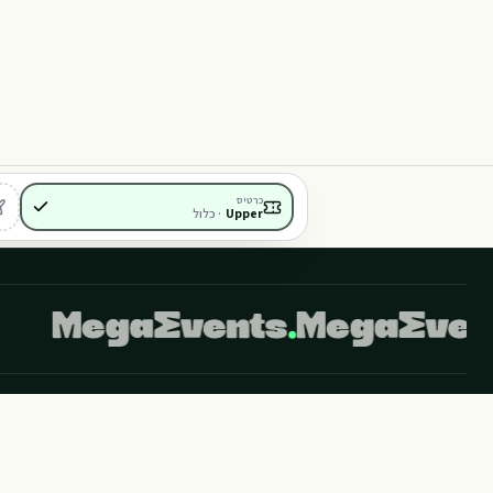
108
409
107
106
כרטיס
Upper
·
כלול
408
407
406
לידיעתך, באתר זה נעשה שימוש בקבצי Cookies. המשך גלישה באתר מהווה הסכמה לשימוש זה. למידע נוסף ניתן לעיין במדיניות הפרטיות של האתר.
אודותינו
שאלות נפוצות
האומנים שלנו
הבלוגים שלנו
הקבוצות שלנו
תנ