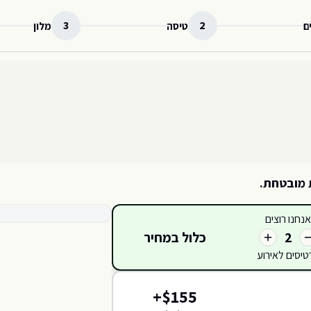
3
2
ם
טיסה
מלון
 מובטחת.
קטגוריות כרטיסים זמינות
אנחנו רוצים
כלול במחיר
2
טיסים לאירוע
419
420
418
417
+
$
155