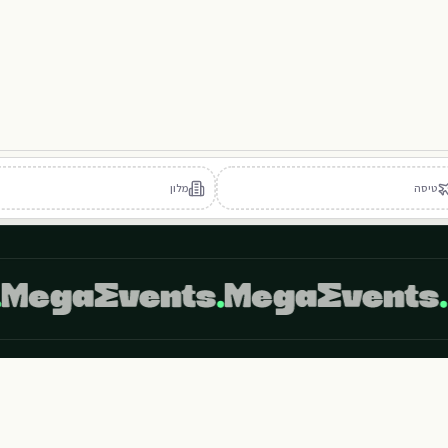
S
P
M
102
103
104
105
טיסה
מלון
402
404
405
403
אי שימוש
מדיניות פרטיות
הצהרת נגישות
ביטול הזמנה