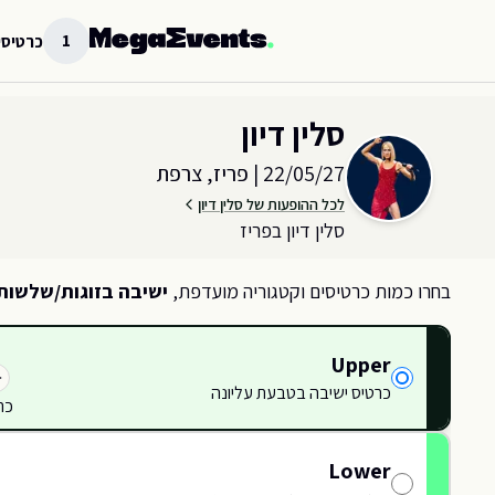
לג לתוכן הראשי
1
כרטיסי
בחר כמות וקטגוריית כרטיסים עבור האירוע ב
פריז, צרפת
סלין דיון
22/05/27
|
פריז, צרפת
לכל ההופעות של סלין דיון
סלין דיון בפריז
בחרו כמות כרטיסים וקטגוריה מועדפת,
ישיבה בזוגות/שלשות
Upper
כרטיס ישיבה בטבעת עליונה
416
כר
415
Lower
414