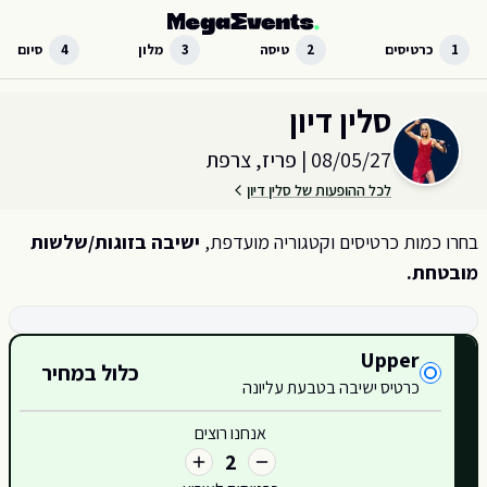
לג לתוכן הראשי
1
כרטיסים
2
טיסה
3
מלון
4
סיום
בחר כמות וקטגוריית כרטיסים עבור האירוע ב
פריז, צרפת
סלין דיון
08/05/27
|
פריז, צרפת
לכל ההופעות של סלין דיון
בחרו כמות כרטיסים וקטגוריה מועדפת,
ישיבה בזוגות/שלשות
מובטחת.
קטגוריות כרטיסים זמינות
Upper
כלול במחיר
420
כרטיס ישיבה בטבעת עליונה
421
אנחנו רוצים
2