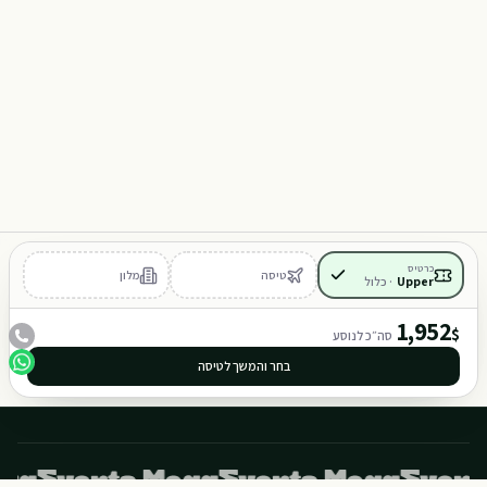
Y
M
101
102
כרטיס
טיסה
מלון
Upper
·
כלול
401
402
1,952
$
סה״כ לנוסע
בחר והמשך לטיסה