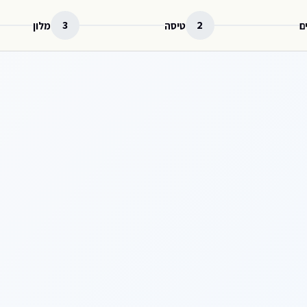
3
2
ם
טיסה
מלון