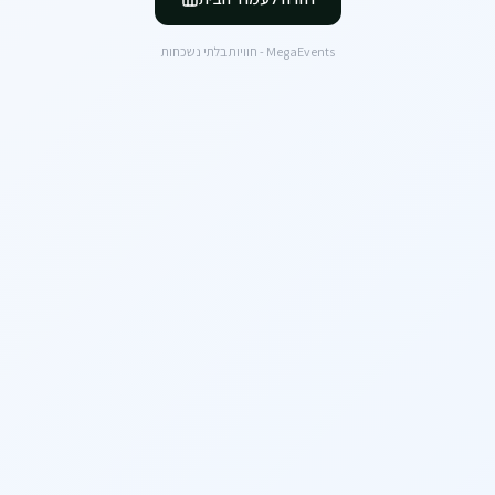
MegaEvents - חוויות בלתי נשכחות