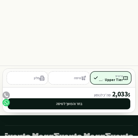
D118
401
כרטיס
טיסה
מלון
Upper Tier
·
כלול
2,033
$
סה״כ לנוסע
בחר והמשך לטיסה