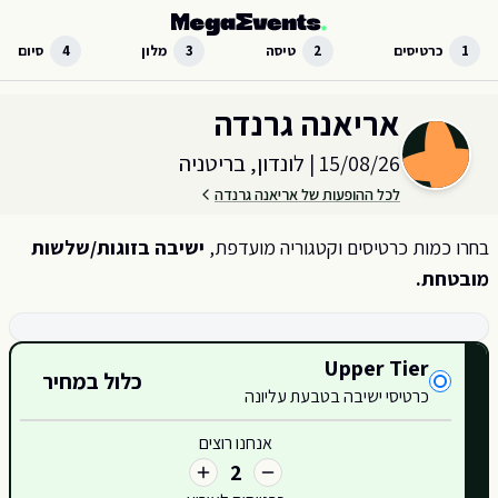
לג לתוכן הראשי
1
כרטיסים
2
טיסה
3
מלון
4
סיום
בחר כמות וקטגוריית כרטיסים עבור האירוע ב
לונדון, בריטניה
אריאנה גרנדה
15/08/26
|
לונדון, בריטניה
לכל ההופעות של אריאנה גרנדה
בחרו כמות כרטיסים וקטגוריה מועדפת,
ישיבה בזוגות/שלשות
מובטחת.
קטגוריות כרטיסים זמינות
Upper Tier
כלול במחיר
כרטיסי ישיבה בטבעת עליונה
422
אנחנו רוצים
D1
2
D113