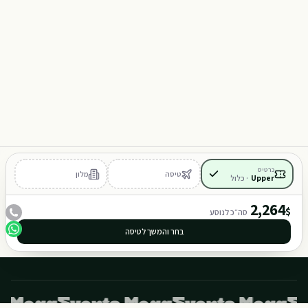
Y
M
101
102
כרטיס
טיסה
מלון
Upper
·
כלול
401
402
2,264
$
סה״כ לנוסע
בחר והמשך לטיסה