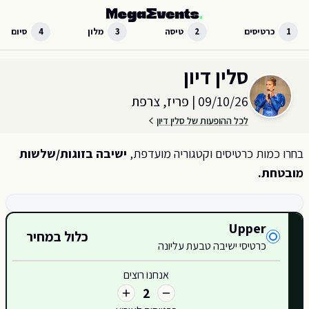
לג לתוכן הראשי
1
כרטיסים
2
טיסה
3
מלון
4
סיום
בחר כמות וקטגוריית כרטיסים עבור האירוע ב
פריז, צרפת
סלין דיון
09/10/26
|
פריז, צרפת
לכל ההופעות של סלין דיון
בחרו כמות כרטיסים וקטגוריה מועדפת,
ישיבה בזוגות/שלשות
מובטחת.
קטגוריות כרטיסים זמינות
Upper
כלול במחיר
420
כרטיסי ישיבה טבעת עליונה
421
אנחנו רוצים
2