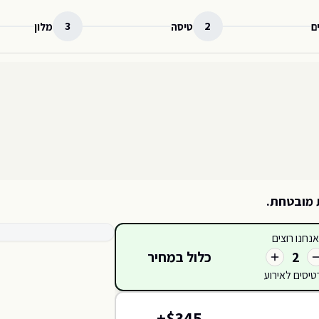
3
2
ם
טיסה
מלון
 מובטחת.
קטגוריות כרטיסים זמינות
אנחנו רוצים
כלול במחיר
2
טיסים לאירוע
419
420
418
417
+
$
345