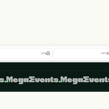
S
P
M
102
103
104
105
טיסה
מלון
402
404
405
403