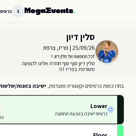
לג לתוכן הראשי
1
כרטיסי
בחר כמות וקטגוריית כרטיסים עבור האירוע ב
פריז, צרפת
סלין דיון
25/09/26
|
פריז, צרפת
לכל ההופעות של סלין דיון
סלין דיון סוף סוף חוזרת אלינו להופעה
מטורפת בפריז !!!
בחרו כמות כרטיסים וקטגוריה מועדפת,
ישיבה בזוגות/שלשות
Lower
כרטיסי ישיבה בטבעת תחתונה
416
כר
415
Floor