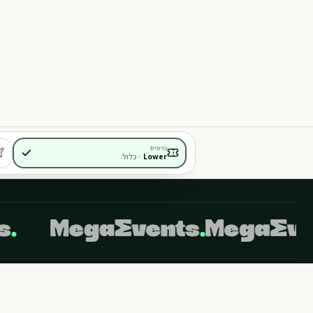
T
410
108
409
107
106
כרטיס
Lower
·
כלול
408
407
406
לידיעתך, באתר זה נעשה שימוש בקבצי Cookies. המשך גלישה באתר מהווה הסכמה לשימוש זה. למידע נוסף ניתן לעיין במדיניות הפרטיות של האתר.