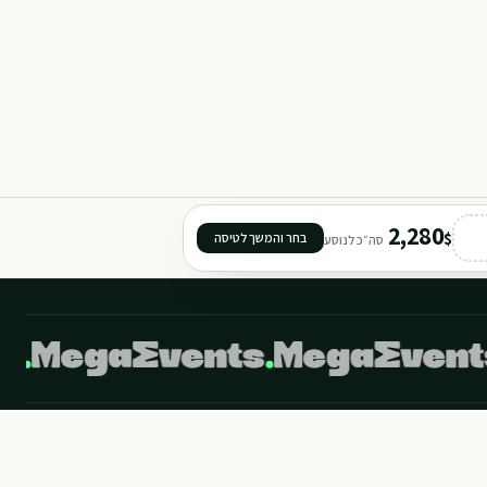
Y
101
2,280
$
בחר והמשך לטיסה
סה״כ לנוסע
401