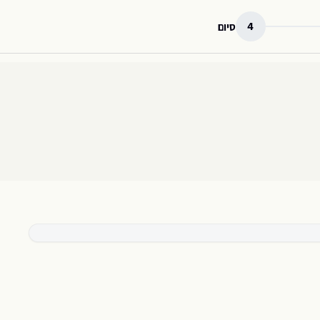
4
סיום
421