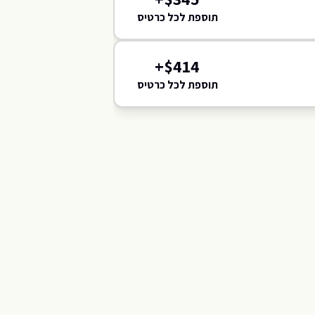
תוספת לכל כרטיס
117
116
115
114
+
$
414
תוספת לכל כרטיס
C
F
H
E
G
B
Z
A
D
K
N
W
R
L
O