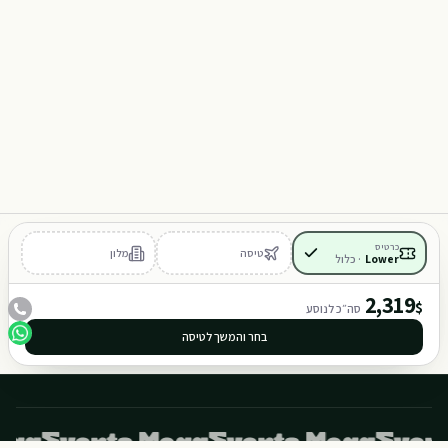
Y
M
101
102
כרטיס
טיסה
מלון
Lower
·
כלול
401
402
2,319
$
סה״כ לנוסע
בחר והמשך לטיסה