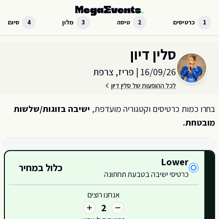
לג לתוכן הראשי
1
כרטיסים
2
טיסה
3
מלון
4
סיום
בחר כמות וקטגוריית כרטיסים עבור האירוע ב
פריז, צרפת
סלין דיון
16/09/26
|
פריז, צרפת
לכל ההופעות של סלין דיון
בחרו כמות כרטיסים וקטגוריה מועדפת,
ישיבה בזוגות/שלשות
מובטחת.
קטגוריות כרטיסים זמינות
Lower
כלול במחיר
420
כרטיסי ישיבה בטבעת תחתונה
421
אנחנו רוצים
2