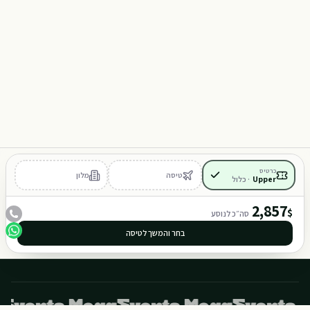
Y
M
101
102
כרטיס
טיסה
מלון
Upper
·
כלול
401
402
2,857
$
סה״כ לנוסע
בחר והמשך לטיסה