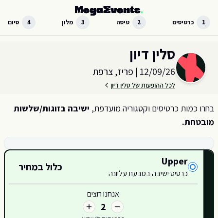
לג לתוכן הראשי
1
כרטיסים
2
טיסה
3
מלון
4
סיום
בחר כמות וקטגוריית כרטיסים עבור האירוע ב
פריז, צרפת
סלין דיון
12/09/26
|
פריז, צרפת
לכל ההופעות של סלין דיון
בחרו כמות כרטיסים וקטגוריה מועדפת,
ישיבה בזוגות/שלשות
מובטחת.
קטגוריות כרטיסים זמינות
Upper
כלול במחיר
420
כרטיס ישיבה בטבעת עליונה
421
אנחנו רוצים
2