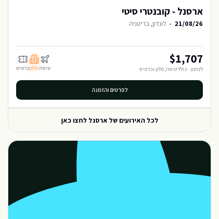
ארסנל - קובנטרי סיטי
21/08/26
•
לונדון, בריטניה
$
1,707
טיסה
מלון
כרטיס
לנוסע · כולל טיסה, מלון וכרטיס
לפרטים והזמנה
לכל האירועים של
ארסנל
לחצו כאן