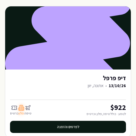
דיפ פרפל
13/10/26
•
אתונה, יוון
$
922
טיסה
מלון
כרטיס
לנוסע · כולל טיסה, מלון וכרטיס
לפרטים והזמנה