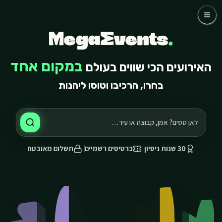
לג לתוכן הראשי
לג לתוכן הראשי
כדורגל
קבוצות
אומנים
שאלות נפוצות
במקום אחד
האירועים הכי שווים בעולם
אודותינו
בחרו, הרכיבו וטוסו ליהנות
03-768-4800 דברו איתנו
30 שנות ניסיון
כרטיסים רשמיים
תשלום מאובטח