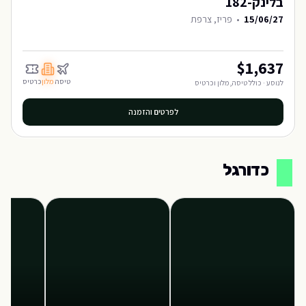
בלינק-182
15/06/27
•
פריז, צרפת
$
1,637
טיסה
מלון
כרטיס
לנוסע · כולל טיסה, מלון וכרטיס
לפרטים והזמנה
כדורגל