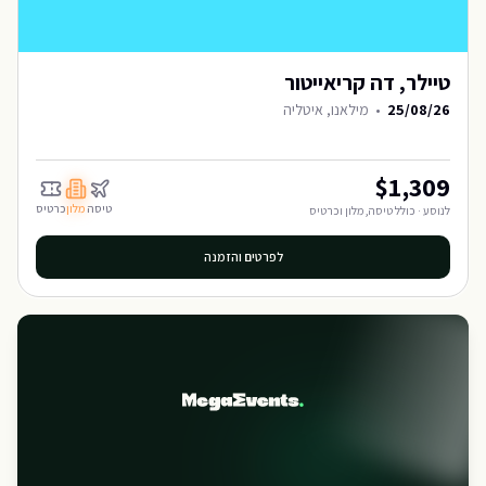
טיילר, דה קריאייטור
25/08/26
•
מילאנו, איטליה
$
1,309
טיסה
מלון
כרטיס
לנוסע · כולל טיסה, מלון וכרטיס
לפרטים והזמנה