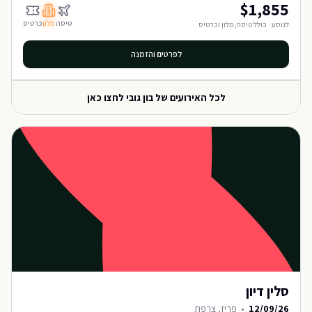
$
1,855
טיסה
מלון
כרטיס
לנוסע · כולל טיסה, מלון וכרטיס
לפרטים והזמנה
לכל האירועים של
בון גובי
לחצו כאן
סלין דיון
12/09/26
•
פריז, צרפת