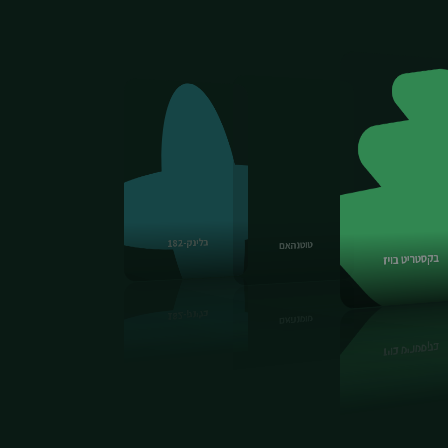
טוטנהאם
בקסטריט בויז
צ'לסי