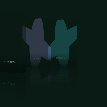
דון טוליבר
גרייסי אברמס
ג'יי זי