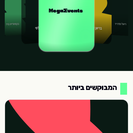
בקסטריט בויז
ריאל מדריד
בריאן אדמס
צ'לסי
המבוקשים ביותר
המבוקשים ביותר