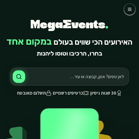
לג לתוכן הראשי
לג לתוכן הראשי
כדורגל
קבוצות
אומנים
שאלות נפוצות
במקום אחד
האירועים הכי שווים בעולם
אודותינו
בחרו, הרכיבו וטוסו ליהנות
03-768-4800 דברו איתנו
30 שנות ניסיון
כרטיסים רשמיים
תשלום מאובטח