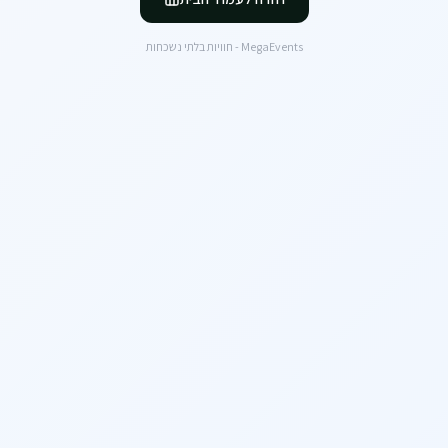
MegaEvents - חוויות בלתי נשכחות