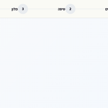
3
2
ם
טיסה
מלון