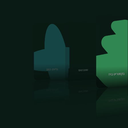
טוטנהאם
בקסטריט בויז
צ'לסי