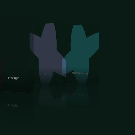
דון טוליבר
גרייסי אברמס
ג'יי זי