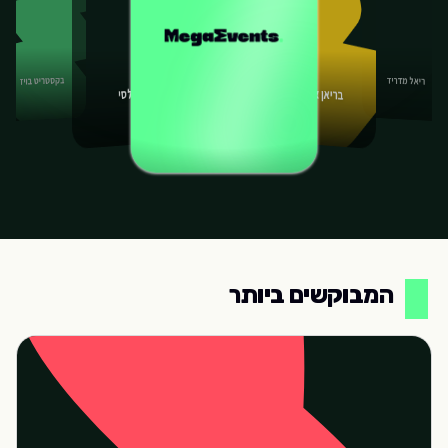
בקסטריט בויז
ריאל מדריד
בריאן אדמס
צ'לסי
המבוקשים ביותר
המבוקשים ביותר