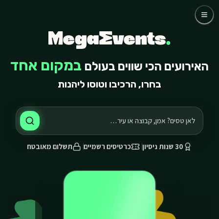
לג לתוכן הראשי
לג לתוכן הראשי
כדורגל
קבוצות
אומנים
שאלות נפוצות
במקום אחד
האירועים הכי שווים בעולם
אודותינו
בחרו, הרכיבו וטוסו ליהנות
03-768-4800 דברו איתנו
30 שנות ניסיון
כרטיסים רשמיים
תשלום מאובטח