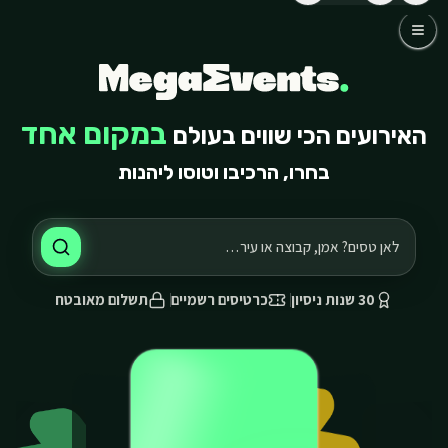
לג לתוכן הראשי
לג לתוכן הראשי
כדורגל
קבוצות
אומנים
שאלות נפוצות
במקום אחד
האירועים הכי שווים בעולם
אודותינו
בחרו, הרכיבו וטוסו ליהנות
03-768-4800 דברו איתנו
30 שנות ניסיון
כרטיסים רשמיים
תשלום מאובטח