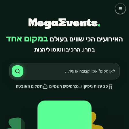
לג לתוכן הראשי
לג לתוכן הראשי
כדורגל
קבוצות
אומנים
שאלות נפוצות
במקום אחד
האירועים הכי שווים בעולם
אודותינו
בחרו, הרכיבו וטוסו ליהנות
03-768-4800 דברו איתנו
30 שנות ניסיון
כרטיסים רשמיים
תשלום מאובטח