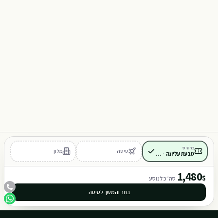
כרטיס
טיסה
מלון
טבעת עליונה
·
כלול
1,480
$
סה״כ לנוסע
בחר והמשך לטיסה