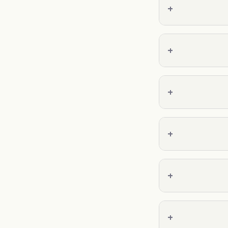
+
+
+
+
+
+