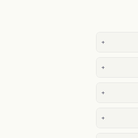
+
+
+
+