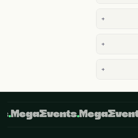
+
+
+