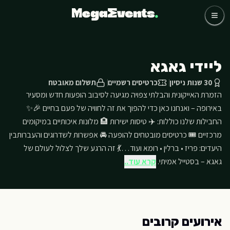
לג לתוכן הראשי
כדורגל
קבוצות
אומנים
ליידי גאגא
שאלות נפוצות
אודותינו
30 שנות ניסיון
כרטיסים רשמיים
תשלום מאובטח
הזמרת האייקונית והבלתי צפויה מגיעה לסיבוב הופעות חדש ומסעיר
03-768-4800 דברו איתנו
באירופה – ואנחנו כאן כדי להפוך את זה לחוויה של פעם בחיים 🎉✨
החבילות שלנו כוללות: ✈️ טיסות ישירות 🏨 מלונות איכותיים במיקומים
מרכזיים 🎟️ כרטיסים מובטחים להופעה 🚘 אפשרות לשדרוגים והעברותבין
היעדים: פריז • ברלין • רומא ועוד…💃 זה הרגע שלך לצלול לעולם של
גאגא – בסטייל אמיתי.
קרא עוד..
אירועים קרובים