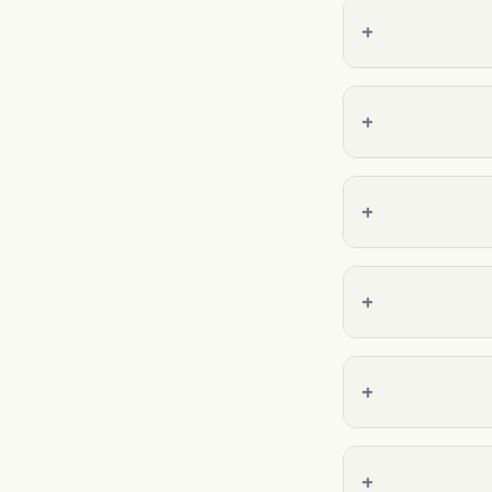
+
+
+
+
+
+