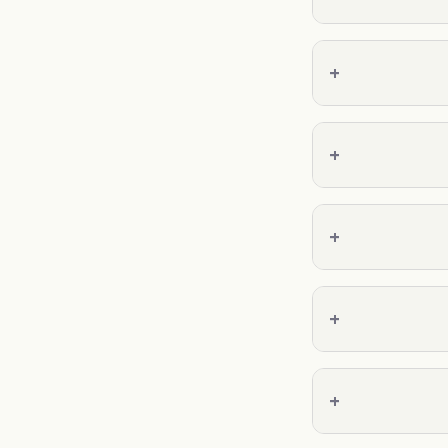
+
+
+
+
+