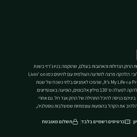
 היא אחת מלהקות הרוק הגדולות והאהובות בעולם, שהוקמה בניו ג’רזי בשנת
1983 על ידי הסולן הכריזמטי ג’ון בון ג’ובי. הלהקה פרצה לתודעה העולמית עם להיטים כמו Livin’ on
a Prayer, You Give Love a Bad Name ו-It’s My Life, שהפכו לאמניום בלתי נשכח של שנות
ה־80 וה־90. לאורך הקריירה מכרה הלהקה למעלה מ־130 מיליון אלבומים, הופיעה באצטדיונים
ביניהם כניסה להיכל התהילה של הרוק אנד רול. גם אחרי
להלהיב את הקהל בהופעות עוצמתיות שמשלבות נוסטלגיה,
כרטיסים רשמיים בלבד
תשלום מאובטח