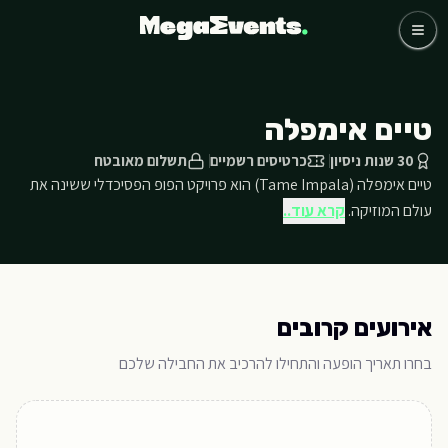
לג לתוכן הראשי
כדורגל
קבוצות
אומנים
טיים אימפלה
שאלות נפוצות
אודותינו
30 שנות ניסיון
כרטיסים רשמיים
תשלום מאובטח
טיים אימפלה (Tame Impala) הוא פרויקט הפופ הפסיכדלי ששינה את
03-768-4800 דברו איתנו
עולם המוזיקה.
קרא עוד..
אירועים קרובים
בחרו תאריך הופעה והתחילו להרכיב את החבילה שלכם