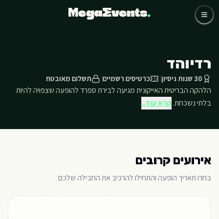
לג לתוכן הראשי
כדורגל
קבוצות
אומנים
רדיוהד
שאלות נפוצות
אודותינו
30 שנות ניסיון
כרטיסים רשמיים
תשלום מאובטח
הלהקה הבריטית האייקונית מגיעה לבירת ספרד להופעה שצפויה להיות
03-768-4800 דברו איתנו
בלתי נשכחת.
קרא עוד..
אירועים קרובים
בחרו תאריך הופעה והתחילו להרכיב את החבילה שלכם