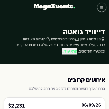
לג לתוכן הראשי
כדורגל
קבוצות
אומנים
דייוויד גואטה
שאלות נפוצות
אודותינו
30 שנות ניסיון
כרטיסים רשמיים
תשלום מאובטח
כבר למעלה משני עשורים שדיוויד גואטה שולט ברחבות הריקודים
03-768-4800 דברו איתנו
ובמצעדי הפזמונים.
קרא עוד..
אירועים קרובים
בחרו תאריך הופעה והתחילו להרכיב את החבילה שלכם
$2,231
06/09/26