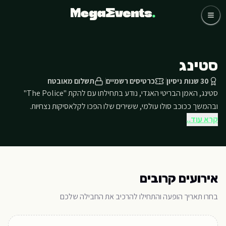
לג לתוכן הראשי
כדורגל
קבוצות
אומנים
סטינג
שאלות נפוצות
אודותינו
30 שנות ניסיון
כרטיסים רשמיים
תשלום מאובטח
סטינג, האמן הבריטי האגדי, נודע בתחילתו עם להקת "The Police"
03-768-4800 דברו איתנו
ובהמשך ככוכב סולו עולמי, ששירים שלו הפכו לקלאסיקות נצחיות.
קרא עוד..
אירועים קרובים
בחרו תאריך הופעה והתחילו להרכיב את החבילה שלכם