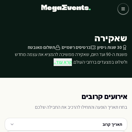
לג לתוכן הראשי
כדורגל
קבוצות
אומנים
שאקירה
שאלות נפוצות
אודותינו
30 שנות ניסיון
כרטיסים רשמיים
תשלום מאובטח
משנות ה-90 ועד היום, שאקירה ממשיכה להמציא את עצמה מחדש
03-768-4800 דברו איתנו
ולשלוט במצעדים ברחבי העולם.
קרא עוד..
אירועים קרובים
בחרו תאריך הופעה והתחילו להרכיב את החבילה שלכם
תאריך קרוב